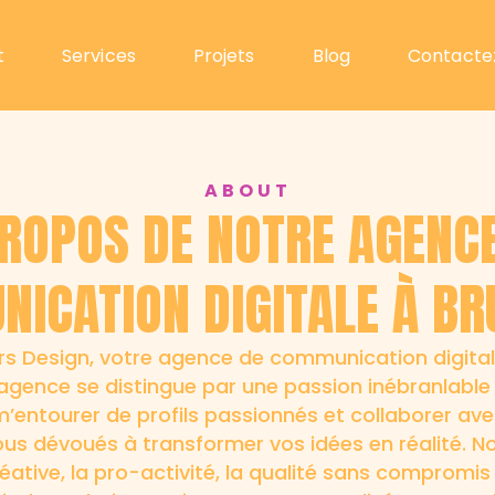
t
Services
Projets
Blog
Contacte
ABOUT
ROPOS DE NOTRE AGENC
ICATION DIGITALE À BR
s Design, votre agence de communication digitale 
 agence se distingue par une passion inébranlable 
 m’entourer de profils passionnés et collaborer av
us dévoués à transformer vos idées en réalité. N
ive, la pro-activité, la qualité sans compromis 