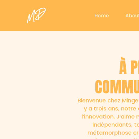
Home
Abou
À P
COMMUN
Bienvenue chez Minger
y a trois ans, notre
l’innovation. J’aime
indépendants, to
métamorphose créat