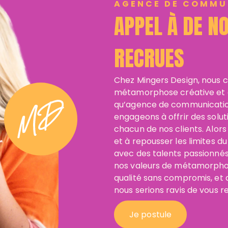
AGENCE DE COMMU
APPEL À DE N
RECRUES
Chez Mingers Design, nous 
métamorphose créative et en
qu’agence de communication 
engageons à offrir des solut
chacun de nos clients. Alors
et à repousser les limites du
avec des talents passionnés
nos valeurs de métamorphose
qualité sans compromis, et 
nous serions ravis de vous r
Je postule