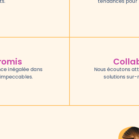
ts.
tendances pour 
romis
Colla
nce inégalée dans
Nous écoutons att
 impeccables.
solutions sur-